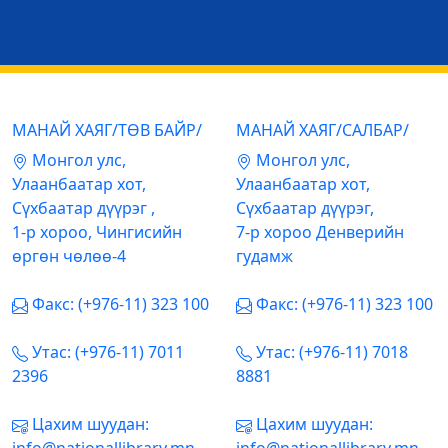
МАНАЙ ХАЯГ/ТӨВ БАЙР/
МАНАЙ ХАЯГ/САЛБАР/
Mонгол улс,
Mонгол улс,
Улаанбаатар хот,
Улаанбаатар хот,
Сүхбаатар дүүрэг ,
Сүхбаатар дүүрэг,
1-р хороо, Чингисийн
7-р хороо Денверийн
өргөн чөлөө-4
гудамж
Факс: (+976-11) 323 100
Факс: (+976-11) 323 100
Утас: (+976-11) 7011
Утас: (+976-11) 7018
2396
8881
Цахим шуудан:
Цахим шуудан: