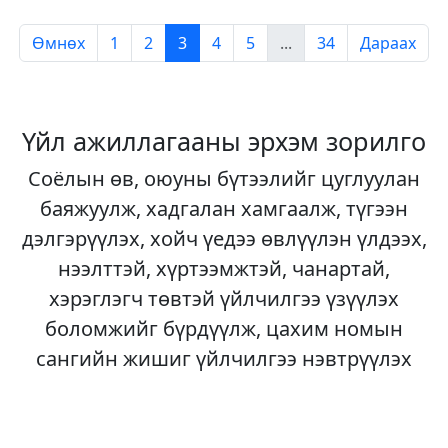
Өмнөх
1
2
3
4
5
...
34
Дараах
Үйл ажиллагааны эрхэм зорилго
Соёлын өв, оюуны бүтээлийг цуглуулан
баяжуулж, хадгалан хамгаалж, түгээн
дэлгэрүүлэх, хойч үедээ өвлүүлэн үлдээх,
нээлттэй, хүртээмжтэй, чанартай,
хэрэглэгч төвтэй үйлчилгээ үзүүлэх
боломжийг бүрдүүлж, цахим номын
сангийн жишиг үйлчилгээ нэвтрүүлэх