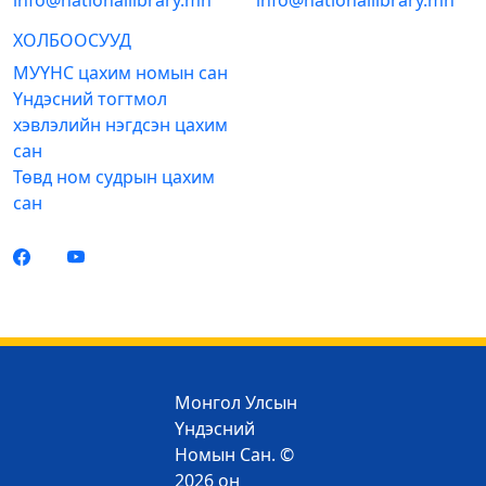
info@nationallibrary.mn
info@nationallibrary.mn
ХОЛБООСУУД
МУҮНС цахим номын сан
Үндэсний тогтмол
хэвлэлийн нэгдсэн цахим
сан
Төвд ном судрын цахим
сан
Монгол Улсын
Үндэсний
Номын Сан. ©
2026 он