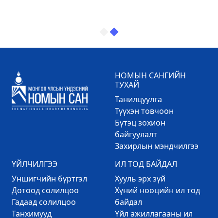
НОМЫН САНГИЙН
ТУХАЙ
Танилцуулга
Түүхэн товчоон
Бүтэц зохион
байгуулалт
Захирлын мэндчилгээ
ҮЙЛЧИЛГЭЭ
ИЛ ТОД БАЙДАЛ
Уншигчийн бүртгэл
Хууль эрх зүй
Дотоод солилцоо
Хүний нөөцийн ил тод
Гадаад солилцоо
байдал
Танхимууд
Үйл ажиллагааны ил