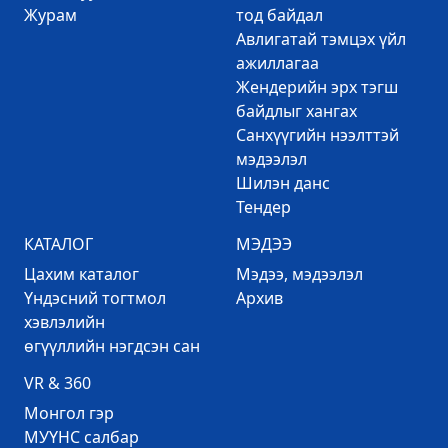
Журам
тод байдал
Авлигатай тэмцэх үйл
ажиллагаа
Жендерийн эрх тэгш
байдлыг хангах
Санхүүгийн нээлттэй
мэдээлэл
Шилэн данс
Тендер
КАТАЛОГ
МЭДЭЭ
Цахим каталог
Mэдээ, мэдээлэл
Үндэсний тогтмол
Архив
хэвлэлийн
өгүүллийн нэгдсэн сан
VR & 360
Mонгол гэр
МУҮНС салбар