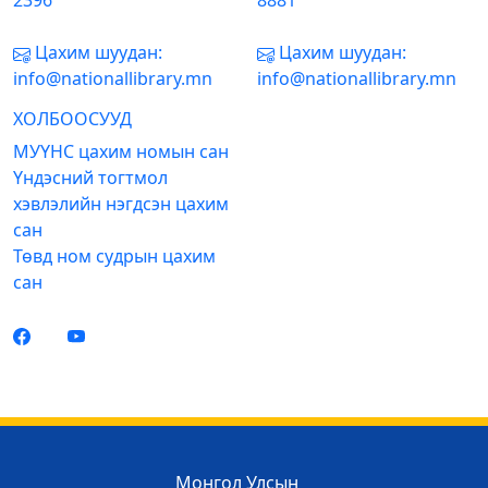
2396
8881
Цахим шуудан:
Цахим шуудан:
info@nationallibrary.mn
info@nationallibrary.mn
ХОЛБООСУУД
МУҮНС цахим номын сан
Үндэсний тогтмол
хэвлэлийн нэгдсэн цахим
сан
Төвд ном судрын цахим
сан
Монгол Улсын