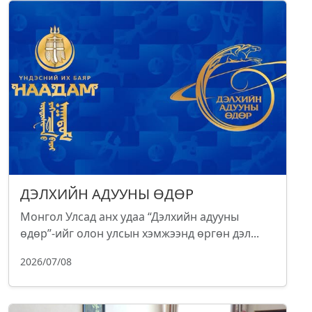
ДЭЛХИЙН АДУУНЫ ӨДӨР
Монгол Улсад анх удаа “Дэлхийн адууны
өдөр”-ийг олон улсын хэмжээнд өргөн дэл...
2026/07/08