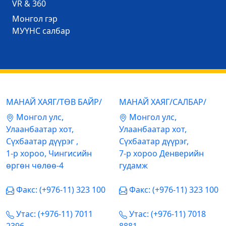
VR & 360
Mонгол гэр
МУҮНС салбар
МАНАЙ ХАЯГ/ТӨВ БАЙР/
МАНАЙ ХАЯГ/САЛБАР/
Mонгол улс,
Mонгол улс,
Улаанбаатар хот,
Улаанбаатар хот,
Сүхбаатар дүүрэг ,
Сүхбаатар дүүрэг,
1-р хороо, Чингисийн
7-р хороо Денверийн
өргөн чөлөө-4
гудамж
Факс: (+976-11) 323 100
Факс: (+976-11) 323 100
Утас: (+976-11) 7011
Утас: (+976-11) 7018