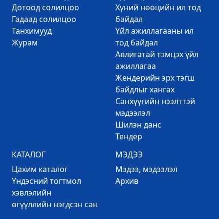
Дотоод солилцоо
Хүний нөөцийн ил тод
Гадаад солилцоо
байдал
Танхимууд
Үйл ажиллагааны ил
Журам
тод байдал
Авлигатай тэмцэх үйл
ажиллагаа
Жендерийн эрх тэгш
байдлыг хангах
Санхүүгийн нээлттэй
мэдээлэл
Шилэн данс
Тендер
КАТАЛОГ
МЭДЭЭ
Цахим каталог
Mэдээ, мэдээлэл
Үндэсний тогтмол
Архив
хэвлэлийн
өгүүллийн нэгдсэн сан