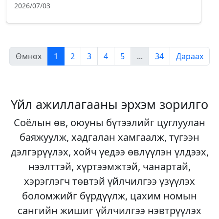
2026/07/03
Өмнөх
1
2
3
4
5
...
34
Дараах
Үйл ажиллагааны эрхэм зорилго
Соёлын өв, оюуны бүтээлийг цуглуулан
баяжуулж, хадгалан хамгаалж, түгээн
дэлгэрүүлэх, хойч үедээ өвлүүлэн үлдээх,
нээлттэй, хүртээмжтэй, чанартай,
хэрэглэгч төвтэй үйлчилгээ үзүүлэх
боломжийг бүрдүүлж, цахим номын
сангийн жишиг үйлчилгээ нэвтрүүлэх