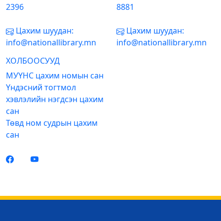
2396
8881
Цахим шуудан:
Цахим шуудан:
info@nationallibrary.mn
info@nationallibrary.mn
ХОЛБООСУУД
МУҮНС цахим номын сан
Үндэсний тогтмол
хэвлэлийн нэгдсэн цахим
сан
Төвд ном судрын цахим
сан