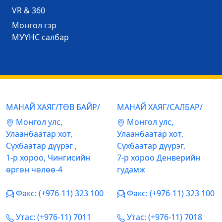
VR & 360
Mонгол гэр
МУҮНС салбар
МАНАЙ ХАЯГ/ТӨВ БАЙР/
МАНАЙ ХАЯГ/САЛБАР/
Mонгол улс,
Mонгол улс,
Улаанбаатар хот,
Улаанбаатар хот,
Сүхбаатар дүүрэг ,
Сүхбаатар дүүрэг,
1-р хороо, Чингисийн
7-р хороо Денверийн
өргөн чөлөө-4
гудамж
Факс: (+976-11) 323 100
Факс: (+976-11) 323 100
Утас: (+976-11) 7011
Утас: (+976-11) 7018