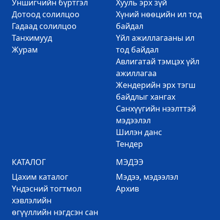
Уншигчийн бүртгэл
Хууль эрх зүй
Дотоод солилцоо
Хүний нөөцийн ил тод
Гадаад солилцоо
байдал
Танхимууд
Үйл ажиллагааны ил
Журам
тод байдал
Авлигатай тэмцэх үйл
ажиллагаа
Жендерийн эрх тэгш
байдлыг хангах
Санхүүгийн нээлттэй
мэдээлэл
Шилэн данс
Тендер
КАТАЛОГ
МЭДЭЭ
Цахим каталог
Mэдээ, мэдээлэл
Үндэсний тогтмол
Архив
хэвлэлийн
өгүүллийн нэгдсэн сан