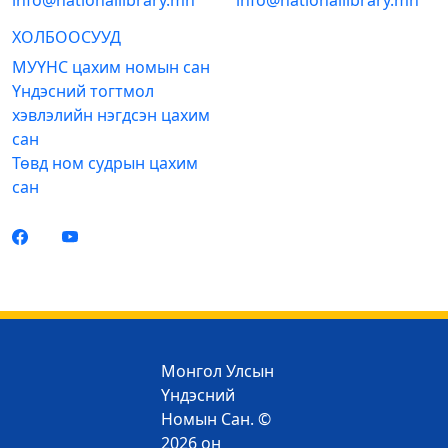
info@nationallibrary.mn
info@nationallibrary.mn
ХОЛБООСУУД
МУҮНС цахим номын сан
Үндэсний тогтмол
хэвлэлийн нэгдсэн цахим
сан
Төвд ном судрын цахим
сан
Монгол Улсын
Үндэсний
Номын Сан. ©
2026 он