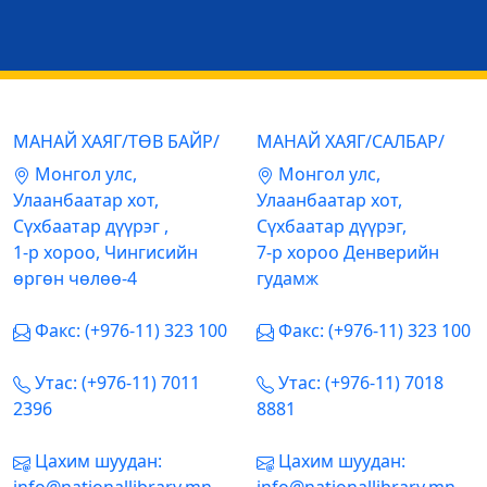
МАНАЙ ХАЯГ/ТӨВ БАЙР/
МАНАЙ ХАЯГ/САЛБАР/
Mонгол улс,
Mонгол улс,
Улаанбаатар хот,
Улаанбаатар хот,
Сүхбаатар дүүрэг ,
Сүхбаатар дүүрэг,
1-р хороо, Чингисийн
7-р хороо Денверийн
өргөн чөлөө-4
гудамж
Факс: (+976-11) 323 100
Факс: (+976-11) 323 100
Утас: (+976-11) 7011
Утас: (+976-11) 7018
2396
8881
Цахим шуудан:
Цахим шуудан: