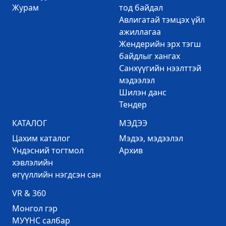
Журам
тод байдал
Авлигатай тэмцэх үйл
ажиллагаа
Жендерийн эрх тэгш
байдлыг хангах
Санхүүгийн нээлттэй
мэдээлэл
Шилэн данс
Тендер
КАТАЛОГ
МЭДЭЭ
Цахим каталог
Mэдээ, мэдээлэл
Үндэсний тогтмол
Архив
хэвлэлийн
өгүүллийн нэгдсэн сан
VR & 360
Mонгол гэр
МУҮНС салбар