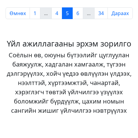
Өмнөх
1
...
4
5
6
...
34
Дараах
Үйл ажиллагааны эрхэм зорилго
Соёлын өв, оюуны бүтээлийг цуглуулан
баяжуулж, хадгалан хамгаалж, түгээн
дэлгэрүүлэх, хойч үедээ өвлүүлэн үлдээх,
нээлттэй, хүртээмжтэй, чанартай,
хэрэглэгч төвтэй үйлчилгээ үзүүлэх
боломжийг бүрдүүлж, цахим номын
сангийн жишиг үйлчилгээ нэвтрүүлэх