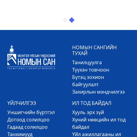
НОМЫН САНГИЙН
ТУХАЙ
Танилцуулга
Түүхэн товчоон
Бүтэц зохион
байгуулалт
Захирлын мэндчилгээ
ҮЙЛЧИЛГЭЭ
ИЛ ТОД БАЙДАЛ
Уншигчийн бүртгэл
Хууль эрх зүй
Дотоод солилцоо
Хүний нөөцийн ил тод
Гадаад солилцоо
байдал
Танхимууд
Үйл ажиллагааны ил