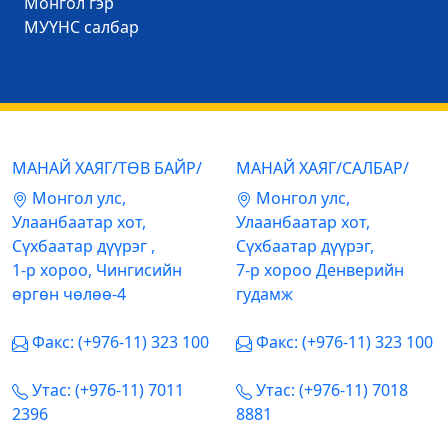
Mонгол гэр
МУҮНС салбар
МАНАЙ ХАЯГ/ТӨВ БАЙР/
МАНАЙ ХАЯГ/САЛБАР/
Mонгол улс,
Mонгол улс,
Улаанбаатар хот,
Улаанбаатар хот,
Сүхбаатар дүүрэг ,
Сүхбаатар дүүрэг,
1-р хороо, Чингисийн
7-р хороо Денверийн
өргөн чөлөө-4
гудамж
Факс: (+976-11) 323 100
Факс: (+976-11) 323 100
Утас: (+976-11) 7011
Утас: (+976-11) 7018
2396
8881