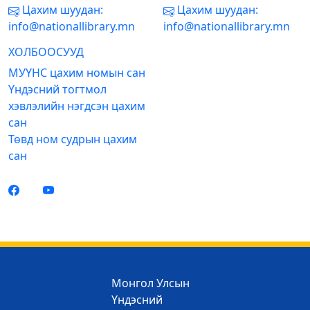
Цахим шуудан:
Цахим шуудан:
info@nationallibrary.mn
info@nationallibrary.mn
ХОЛБООСУУД
МУҮНС цахим номын сан
Үндэсний тогтмол
хэвлэлийн нэгдсэн цахим
сан
Төвд ном судрын цахим
сан
Монгол Улсын
Үндэсний