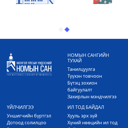
НОМЫН САНГИЙН
ТУХАЙ
Танилцуулга
Түүхэн товчоон
Бүтэц зохион
байгуулалт
Захирлын мэндчилгээ
ҮЙЛЧИЛГЭЭ
ИЛ ТОД БАЙДАЛ
Уншигчийн бүртгэл
Хууль эрх зүй
Дотоод солилцоо
Хүний нөөцийн ил тод