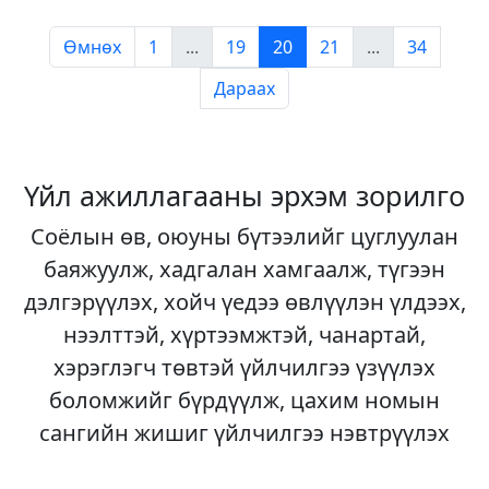
Өмнөх
1
...
19
20
21
...
34
Дараах
Үйл ажиллагааны эрхэм зорилго
Соёлын өв, оюуны бүтээлийг цуглуулан
баяжуулж, хадгалан хамгаалж, түгээн
дэлгэрүүлэх, хойч үедээ өвлүүлэн үлдээх,
нээлттэй, хүртээмжтэй, чанартай,
хэрэглэгч төвтэй үйлчилгээ үзүүлэх
боломжийг бүрдүүлж, цахим номын
сангийн жишиг үйлчилгээ нэвтрүүлэх