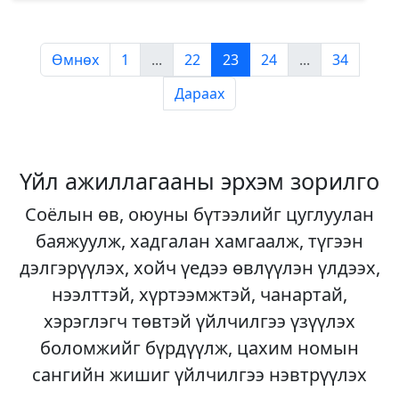
Өмнөх
1
...
22
23
24
...
34
Дараах
Үйл ажиллагааны эрхэм зорилго
Соёлын өв, оюуны бүтээлийг цуглуулан
баяжуулж, хадгалан хамгаалж, түгээн
дэлгэрүүлэх, хойч үедээ өвлүүлэн үлдээх,
нээлттэй, хүртээмжтэй, чанартай,
хэрэглэгч төвтэй үйлчилгээ үзүүлэх
боломжийг бүрдүүлж, цахим номын
сангийн жишиг үйлчилгээ нэвтрүүлэх