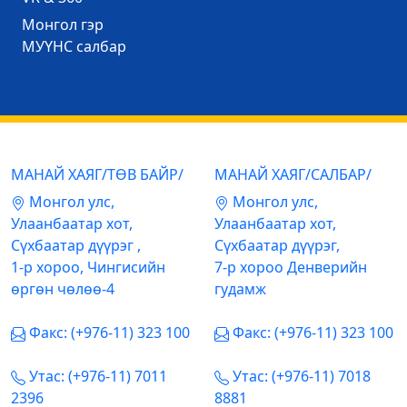
Mонгол гэр
МУҮНС салбар
МАНАЙ ХАЯГ/ТӨВ БАЙР/
МАНАЙ ХАЯГ/САЛБАР/
Mонгол улс,
Mонгол улс,
Улаанбаатар хот,
Улаанбаатар хот,
Сүхбаатар дүүрэг ,
Сүхбаатар дүүрэг,
1-р хороо, Чингисийн
7-р хороо Денверийн
өргөн чөлөө-4
гудамж
Факс: (+976-11) 323 100
Факс: (+976-11) 323 100
Утас: (+976-11) 7011
Утас: (+976-11) 7018
2396
8881