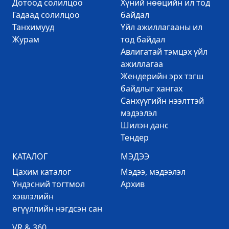
Дотоод солилцоо
Хүний нөөцийн ил тод
Гадаад солилцоо
байдал
Танхимууд
Үйл ажиллагааны ил
Журам
тод байдал
Авлигатай тэмцэх үйл
ажиллагаа
Жендерийн эрх тэгш
байдлыг хангах
Санхүүгийн нээлттэй
мэдээлэл
Шилэн данс
Тендер
КАТАЛОГ
МЭДЭЭ
Цахим каталог
Mэдээ, мэдээлэл
Үндэсний тогтмол
Архив
хэвлэлийн
өгүүллийн нэгдсэн сан
VR & 360