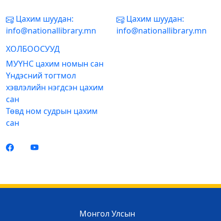
Цахим шуудан:
Цахим шуудан:
info@nationallibrary.mn
info@nationallibrary.mn
ХОЛБООСУУД
МУҮНС цахим номын сан
Үндэсний тогтмол
хэвлэлийн нэгдсэн цахим
сан
Төвд ном судрын цахим
сан
Монгол Улсын