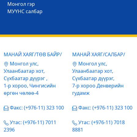
Mонгол гэр
МУҮНС салбар
МАНАЙ ХАЯГ/ТӨВ БАЙР/
МАНАЙ ХАЯГ/САЛБАР/
Mонгол улс,
Mонгол улс,
Улаанбаатар хот,
Улаанбаатар хот,
Сүхбаатар дүүрэг ,
Сүхбаатар дүүрэг,
1-р хороо, Чингисийн
7-р хороо Денверийн
өргөн чөлөө-4
гудамж
Факс: (+976-11) 323 100
Факс: (+976-11) 323 100
Утас: (+976-11) 7011
Утас: (+976-11) 7018
2396
8881