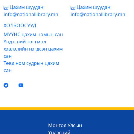
Цахим шуудан:
Цахим шуудан:
info@nationallibrary.mn
info@nationallibrary.mn
ХОЛБООСУУД
МУҮНС цахим номын сан
Үндэсний тогтмол
хэвлэлийн нэгдсэн цахим
сан
Төвд ном судрын цахим
сан
Монгол Улсын
Үндэсний