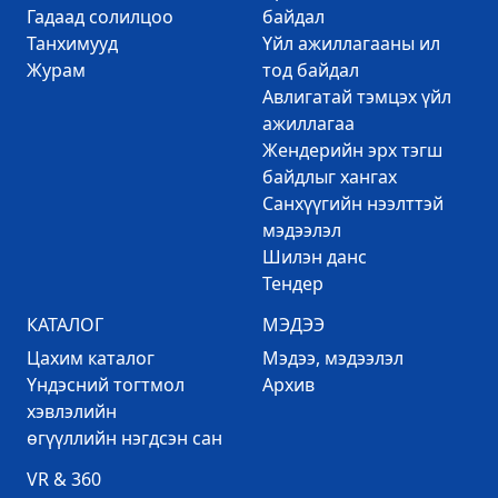
Гадаад солилцоо
байдал
Танхимууд
Үйл ажиллагааны ил
Журам
тод байдал
Авлигатай тэмцэх үйл
ажиллагаа
Жендерийн эрх тэгш
байдлыг хангах
Санхүүгийн нээлттэй
мэдээлэл
Шилэн данс
Тендер
КАТАЛОГ
МЭДЭЭ
Цахим каталог
Mэдээ, мэдээлэл
Үндэсний тогтмол
Архив
хэвлэлийн
өгүүллийн нэгдсэн сан
VR & 360