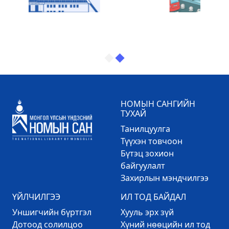
НОМЫН САНГИЙН
ТУХАЙ
Танилцуулга
Түүхэн товчоон
Бүтэц зохион
байгуулалт
Захирлын мэндчилгээ
ҮЙЛЧИЛГЭЭ
ИЛ ТОД БАЙДАЛ
Уншигчийн бүртгэл
Хууль эрх зүй
Дотоод солилцоо
Хүний нөөцийн ил тод