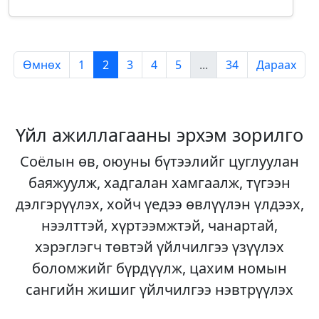
Өмнөх
1
2
3
4
5
...
34
Дараах
Үйл ажиллагааны эрхэм зорилго
Соёлын өв, оюуны бүтээлийг цуглуулан
баяжуулж, хадгалан хамгаалж, түгээн
дэлгэрүүлэх, хойч үедээ өвлүүлэн үлдээх,
нээлттэй, хүртээмжтэй, чанартай,
хэрэглэгч төвтэй үйлчилгээ үзүүлэх
боломжийг бүрдүүлж, цахим номын
сангийн жишиг үйлчилгээ нэвтрүүлэх