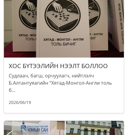
ХОС БҮТЭЭЛИЙН НЭЭЛТ БОЛЛОО
Судлаач, багш, орчуулагч, нийтлэлч
Б.Алтантуяагийн “Хятад-Монгол-Англи толь
б...
2026/06/19