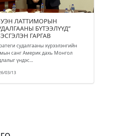
ОУЭН ЛАТТИМОРЫН
УДАЛГААНЫ БҮТЭЭЛҮҮД”
ЗЭСГЭЛЭН ГАРГАВ
ратеги судалгааны хүрээлэнгийн
мын санг Америк дахь Монгол
длалыг үндэс...
26/03/13
го