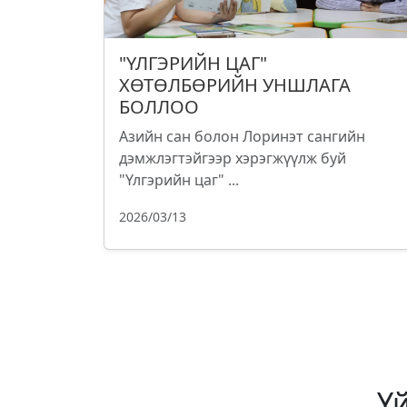
"ҮЛГЭРИЙН ЦАГ"
ХӨТӨЛБӨРИЙН УНШЛАГА
БОЛЛОО
Азийн сан болон Лоринэт сангийн
дэмжлэгтэйгээр хэрэгжүүлж буй
"Үлгэрийн цаг" ...
2026/03/13
Ү