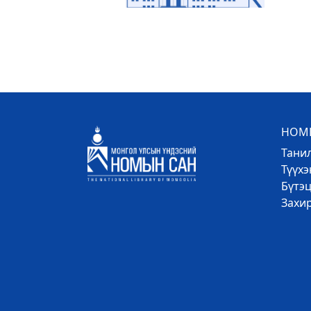
НОМЫ
Тани
Түүх
Бүтэц
Захи