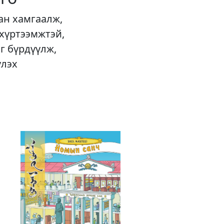
ан хамгаалж,
 хүртээмжтэй,
г бүрдүүлж,
үлэх