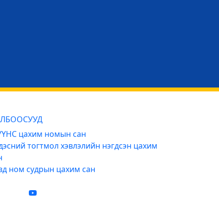
ЛБООСУУД
ҮНС цахим номын сан
дэсний тогтмол хэвлэлийн нэгдсэн цахим
н
вд ном судрын цахим сан