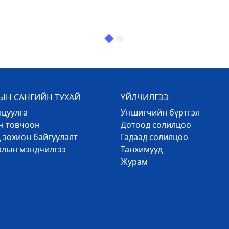
Н САНГИЙН ТУХАЙ
ҮЙЛЧИЛГЭЭ
лцуулга
Уншигчийн бүртгэл
эн товчоон
Дотоод солилцоо
 зохион байгуулалт
Гадаад солилцоо
рлын мэндчилгээ
Танхимууд
Журам