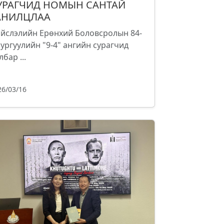
УРАГЧИД НОМЫН САНТАЙ
АНИЛЦЛАА
йслэлийн Ерөнхий Боловсролын 84-
сургуулийн "9-4" ангийн сурагчид
лбар ...
26/03/16