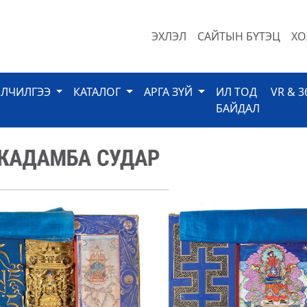
ЭХЛЭЛ
САЙТЫН БҮТЭЦ
ХО
ЙЛЧИЛГЭЭ
КАТАЛОГ
АРГА ЗҮЙ
ИЛ ТОД
VR & 3
БАЙДАЛ