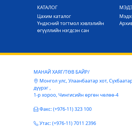
КАТАЛОГ
МЭД
Цахим каталог
Mэдээ
Үндэсний тогтмол хэвлэлийн
Архи
өгүүллийн нэгдсэн сан
МАНАЙ ХАЯГ/ТӨВ БАЙР/
Mонгол улс, Улаанбаатар хот, Сүхбаата
дүүрэг ,
1-р хороо, Чингисийн өргөн чөлөө-4
Факс: (+976-11) 323 100
Утас: (+976-11) 7011 2396