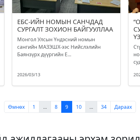
ЕБС-ИЙН НОМЫН САНЧДАД
“
СУРГАЛТ ЗОХИОН БАЙГУУЛЛАА
С
Ү
Монгол Улсын Үндэсний номын
сангийн МАЗЭШХ-ээс Нийслэлийн
Ст
Баянзүрх дүүргийн Е...
но
су
2026/03/13
20
Өмнөх
1
...
8
9
10
...
34
Дараах
йл ажиллагааны эрхэм зорил