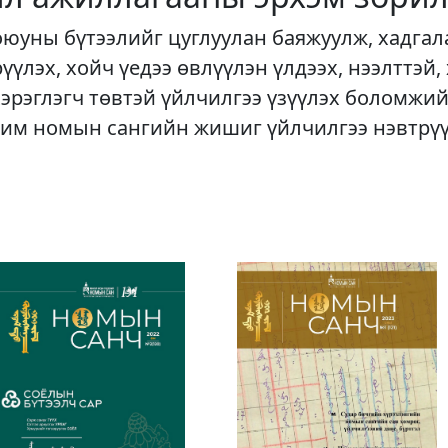
оюуны бүтээлийг цуглуулан баяжуулж, хадгал
рүүлэх, хойч үедээ өвлүүлэн үлдээх, нээлттэй,
хэрэглэгч төвтэй үйлчилгээ үзүүлэх боломжий
им номын сангийн жишиг үйлчилгээ нэвтрү