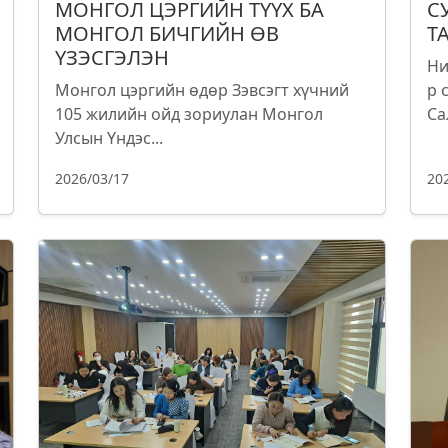
МОНГОЛ ЦЭРГИЙН ТҮҮХ БА
С
МОНГОЛ БИЧГИЙН ӨВ
Т
ҮЗЭСГЭЛЭН
Ни
Монгол цэргийн өдөр Зэвсэгт хүчний
р 
105 жилийн ойд зориулан Монгол
Са
Улсын Үндэс...
2026/03/17
20