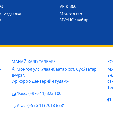
ЭЭ
VR & 360
, мэдээлэл
Mонгол гэр
в
МУҮНС салбар
МАНАЙ ХАЯГ/САЛБАР/
ХО
р
Mонгол улс, Улаанбаатар хот, Сүхбаатар
МУ
дүүрэг,
Үн
7-р хороо Денверийн гудамж
са
Тө
Факс: (+976-11) 323 100
Утас: (+976-11) 7018 8881