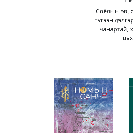
Соёлын өв, 
түгээн дэлгэ
чанартай, 
цах