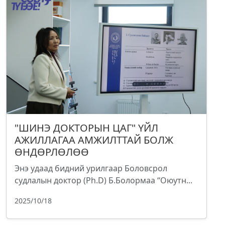
"ШИНЭ ДОКТОРЫН ЦАГ" ҮЙЛ
АЖИЛЛАГАА АМЖИЛТТАЙ БОЛЖ
ӨНДӨРЛӨЛӨӨ
Энэ удаад бидний урилгаар Боловсрол
судлалын доктор (Ph.D) Б.Болормаа “Оюутн...
2025/10/18