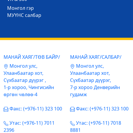
Mонгол гэр
МУҮНС салбар
МАНАЙ ХАЯГ/ТӨВ БАЙР/
МАНАЙ ХАЯГ/САЛБАР/
Mонгол улс,
Mонгол улс,
Улаанбаатар хот,
Улаанбаатар хот,
Сүхбаатар дүүрэг ,
Сүхбаатар дүүрэг,
1-р хороо, Чингисийн
7-р хороо Денверийн
өргөн чөлөө-4
гудамж
Факс: (+976-11) 323 100
Факс: (+976-11) 323 100
Утас: (+976-11) 7011
Утас: (+976-11) 7018
2396
8881