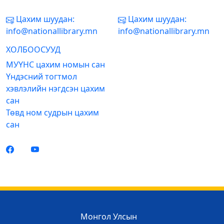
Цахим шуудан:
Цахим шуудан:
info@nationallibrary.mn
info@nationallibrary.mn
ХОЛБООСУУД
МУҮНС цахим номын сан
Үндэсний тогтмол
хэвлэлийн нэгдсэн цахим
сан
Төвд ном судрын цахим
сан
Монгол Улсын