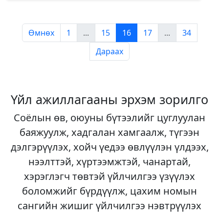
Өмнөх
1
...
15
16
17
...
34
Дараах
Үйл ажиллагааны эрхэм зорилго
Соёлын өв, оюуны бүтээлийг цуглуулан
баяжуулж, хадгалан хамгаалж, түгээн
дэлгэрүүлэх, хойч үедээ өвлүүлэн үлдээх,
нээлттэй, хүртээмжтэй, чанартай,
хэрэглэгч төвтэй үйлчилгээ үзүүлэх
боломжийг бүрдүүлж, цахим номын
сангийн жишиг үйлчилгээ нэвтрүүлэх