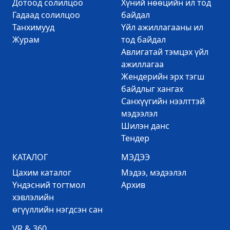
Дотоод солилцоо
Хүний нөөцийн ил тод
Гадаад солилцоо
байдал
Танхимууд
Үйл ажиллагааны ил
Журам
тод байдал
Авлигатай тэмцэх үйл
ажиллагаа
Жендерийн эрх тэгш
байдлыг хангах
Санхүүгийн нээлттэй
мэдээлэл
Шилэн данс
Тендер
КАТАЛОГ
МЭДЭЭ
Цахим каталог
Mэдээ, мэдээлэл
Үндэсний тогтмол
Архив
хэвлэлийн
өгүүллийн нэгдсэн сан
VR & 360