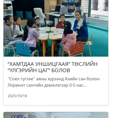
“ХАМТДАА УНШИЦГААЯ” ТӨСЛИЙН
“ҮЛГЭРИЙН ЦАГ” БОЛОВ
"Соёл түгээе" аяны хүрээнд Азийн сан болон
Лоринэт сангийн дэмжлэгээр 0-5 нас...
2025/10/18