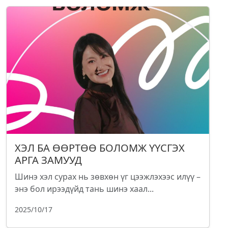
ХЭЛ БА ӨӨРТӨӨ БОЛОМЖ ҮҮСГЭХ
АРГА ЗАМУУД
Шинэ хэл сурах нь зөвхөн үг цээжлэхээс илүү –
энэ бол ирээдүйд тань шинэ хаал...
2025/10/17