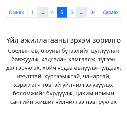
Өмнөх
1
...
4
5
6
...
34
Дараах
Үйл ажиллагааны эрхэм зорилго
Соёлын өв, оюуны бүтээлийг цуглуулан
баяжуулж, хадгалан хамгаалж, түгээн
дэлгэрүүлэх, хойч үедээ өвлүүлэн үлдээх,
нээлттэй, хүртээмжтэй, чанартай,
хэрэглэгч төвтэй үйлчилгээ үзүүлэх
боломжийг бүрдүүлж, цахим номын
сангийн жишиг үйлчилгээ нэвтрүүлэх