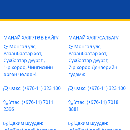
МАНАЙ ХАЯГ/ТӨВ БАЙР/
МАНАЙ ХАЯГ/САЛБАР/
Mонгол улс,
Mонгол улс,
Улаанбаатар хот,
Улаанбаатар хот,
Сүхбаатар дүүрэг ,
Сүхбаатар дүүрэг,
1-р хороо, Чингисийн
7-р хороо Денверийн
өргөн чөлөө-4
гудамж
Факс: (+976-11) 323 100
Факс: (+976-11) 323 100
Утас: (+976-11) 7011
Утас: (+976-11) 7018
2396
8881
Цахим шуудан:
Цахим шуудан: