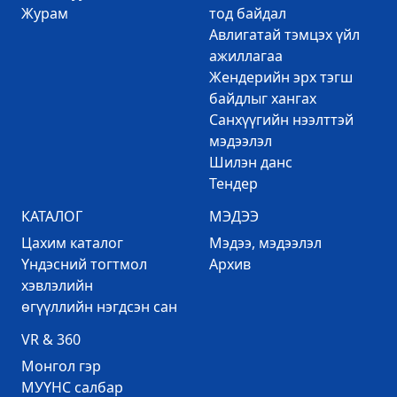
Журам
тод байдал
Авлигатай тэмцэх үйл
ажиллагаа
Жендерийн эрх тэгш
байдлыг хангах
Санхүүгийн нээлттэй
мэдээлэл
Шилэн данс
Тендер
КАТАЛОГ
МЭДЭЭ
Цахим каталог
Mэдээ, мэдээлэл
Үндэсний тогтмол
Архив
хэвлэлийн
өгүүллийн нэгдсэн сан
VR & 360
Mонгол гэр
МУҮНС салбар