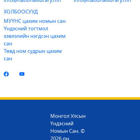
info@nationallibrary.mn
info@nationallibrary.mn
ХОЛБООСУУД
МУҮНС цахим номын сан
Үндэсний тогтмол
хэвлэлийн нэгдсэн цахим
сан
Төвд ном судрын цахим
сан
Монгол Улсын
Үндэсний
Номын Сан. ©
2026 он