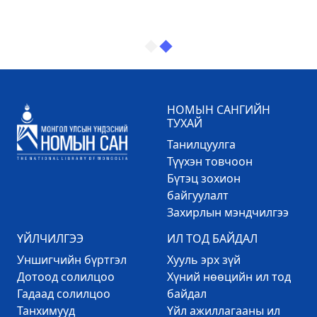
НОМЫН САНГИЙН
ТУХАЙ
Танилцуулга
Түүхэн товчоон
Бүтэц зохион
байгуулалт
Захирлын мэндчилгээ
ҮЙЛЧИЛГЭЭ
ИЛ ТОД БАЙДАЛ
Уншигчийн бүртгэл
Хууль эрх зүй
Дотоод солилцоо
Хүний нөөцийн ил тод
Гадаад солилцоо
байдал
Танхимууд
Үйл ажиллагааны ил