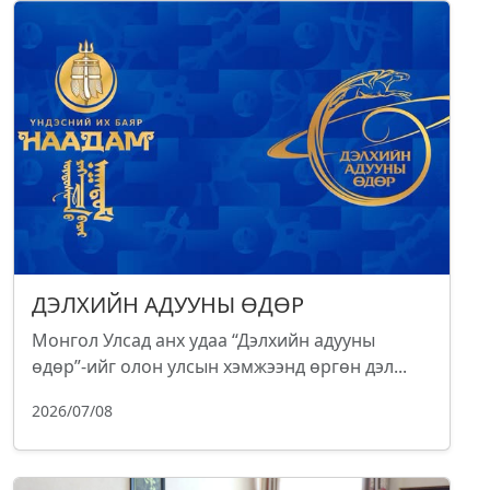
ДЭЛХИЙН АДУУНЫ ӨДӨР
Монгол Улсад анх удаа “Дэлхийн адууны
өдөр”-ийг олон улсын хэмжээнд өргөн дэл...
2026/07/08