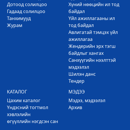
Дотоод солилцоо
Хүний нөөцийн ил тод
Гадаад солилцоо
байдал
Танхимууд
Үйл ажиллагааны ил
Журам
тод байдал
Авлигатай тэмцэх үйл
ажиллагаа
Жендерийн эрх тэгш
байдлыг хангах
Санхүүгийн нээлттэй
мэдээлэл
Шилэн данс
Тендер
КАТАЛОГ
МЭДЭЭ
Цахим каталог
Mэдээ, мэдээлэл
Үндэсний тогтмол
Архив
хэвлэлийн
өгүүллийн нэгдсэн сан