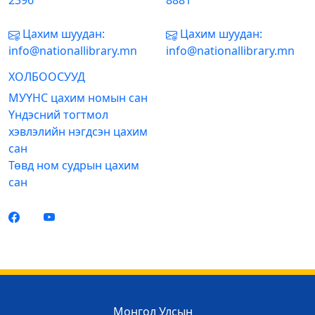
2396
8881
Цахим шуудан:
Цахим шуудан:
info@nationallibrary.mn
info@nationallibrary.mn
ХОЛБООСУУД
МУҮНС цахим номын сан
Үндэсний тогтмол
хэвлэлийн нэгдсэн цахим
сан
Төвд ном судрын цахим
сан
Монгол Улсын