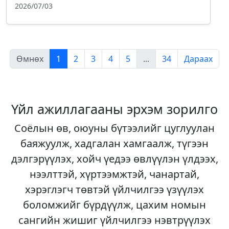
2026/07/03
Өмнөх
1
2
3
4
5
...
34
Дараах
Үйл ажиллагааны эрхэм зорилго
Соёлын өв, оюуны бүтээлийг цуглуулан
баяжуулж, хадгалан хамгаалж, түгээн
дэлгэрүүлэх, хойч үедээ өвлүүлэн үлдээх,
нээлттэй, хүртээмжтэй, чанартай,
хэрэглэгч төвтэй үйлчилгээ үзүүлэх
боломжийг бүрдүүлж, цахим номын
сангийн жишиг үйлчилгээ нэвтрүүлэх