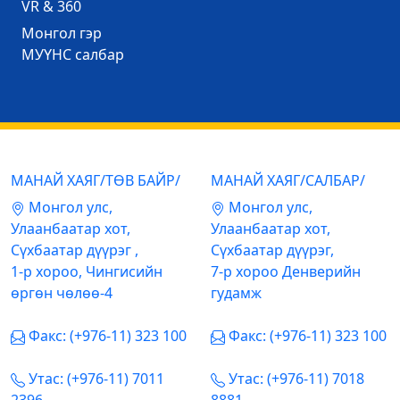
VR & 360
Mонгол гэр
МУҮНС салбар
МАНАЙ ХАЯГ/ТӨВ БАЙР/
МАНАЙ ХАЯГ/САЛБАР/
Mонгол улс,
Mонгол улс,
Улаанбаатар хот,
Улаанбаатар хот,
Сүхбаатар дүүрэг ,
Сүхбаатар дүүрэг,
1-р хороо, Чингисийн
7-р хороо Денверийн
өргөн чөлөө-4
гудамж
Факс: (+976-11) 323 100
Факс: (+976-11) 323 100
Утас: (+976-11) 7011
Утас: (+976-11) 7018