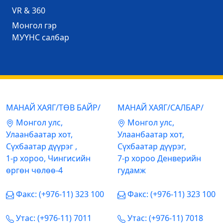
VR & 360
Mонгол гэр
МУҮНС салбар
МАНАЙ ХАЯГ/ТӨВ БАЙР/
МАНАЙ ХАЯГ/САЛБАР/
Mонгол улс,
Mонгол улс,
Улаанбаатар хот,
Улаанбаатар хот,
Сүхбаатар дүүрэг ,
Сүхбаатар дүүрэг,
1-р хороо, Чингисийн
7-р хороо Денверийн
өргөн чөлөө-4
гудамж
Факс: (+976-11) 323 100
Факс: (+976-11) 323 100
Утас: (+976-11) 7011
Утас: (+976-11) 7018