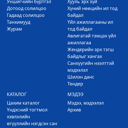
Уншигчийн бүртгэл
Хууль эрх зүй
Дотоод солилцоо
Хүний нөөцийн ил тод
Гадаад солилцоо
байдал
Танхимууд
Үйл ажиллагааны ил
Журам
тод байдал
Авлигатай тэмцэх үйл
ажиллагаа
Жендерийн эрх тэгш
байдлыг хангах
Санхүүгийн нээлттэй
мэдээлэл
Шилэн данс
Тендер
КАТАЛОГ
МЭДЭЭ
Цахим каталог
Mэдээ, мэдээлэл
Үндэсний тогтмол
Архив
хэвлэлийн
өгүүллийн нэгдсэн сан