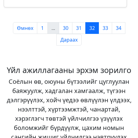
Өмнөх
1
...
30
31
32
33
34
Дараах
Үйл ажиллагааны эрхэм зорилго
Соёлын өв, оюуны бүтээлийг цуглуулан
баяжуулж, хадгалан хамгаалж, түгээн
дэлгэрүүлэх, хойч үедээ өвлүүлэн үлдээх,
нээлттэй, хүртээмжтэй, чанартай,
хэрэглэгч төвтэй үйлчилгээ үзүүлэх
боломжийг бүрдүүлж, цахим номын
сангийн жишиг үйлчилгээ нэвтрүүлэх