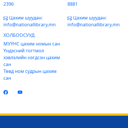
2396
8881
Цахим шуудан:
Цахим шуудан:
info@nationallibrary.mn
info@nationallibrary.mn
ХОЛБООСУУД
МУҮНС цахим номын сан
Үндэсний тогтмол
хэвлэлийн нэгдсэн цахим
сан
Төвд ном судрын цахим
сан