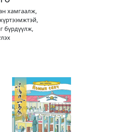
ан хамгаалж,
 хүртээмжтэй,
г бүрдүүлж,
үлэх