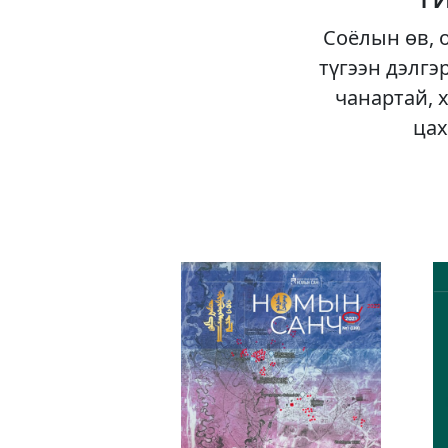
Соёлын өв, 
түгээн дэлгэ
чанартай, 
цах