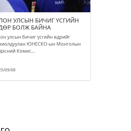
ЛОН УЛСЫН БИЧИГ ҮСГИЙН
ДӨР БОЛЖ БАЙНА
он улсын бичиг үсгийн өдрийг
хиолдуулан ЮНЕСКО-ын Монголын
дэсний Комис...
25/09/08
го