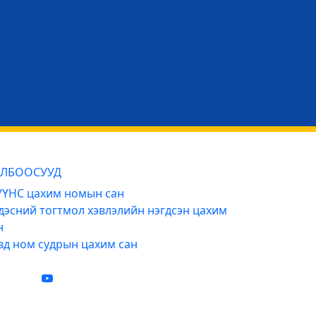
ЛБООСУУД
ҮНС цахим номын сан
дэсний тогтмол хэвлэлийн нэгдсэн цахим
н
вд ном судрын цахим сан