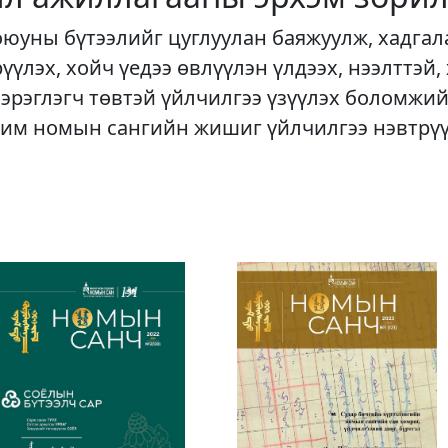
оюуны бүтээлийг цуглуулан баяжуулж, хадгал
рүүлэх, хойч үедээ өвлүүлэн үлдээх, нээлттэй,
хэрэглэгч төвтэй үйлчилгээ үзүүлэх боломжий
им номын сангийн жишиг үйлчилгээ нэвтрү