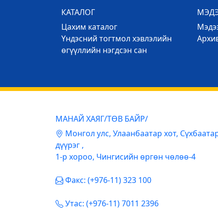
КАТАЛОГ
МЭД
Цахим каталог
Mэдээ
Үндэсний тогтмол хэвлэлийн
Архи
өгүүллийн нэгдсэн сан
МАНАЙ ХАЯГ/ТӨВ БАЙР/
Mонгол улс, Улаанбаатар хот, Сүхбаата
дүүрэг ,
1-р хороо, Чингисийн өргөн чөлөө-4
Факс: (+976-11) 323 100
Утас: (+976-11) 7011 2396