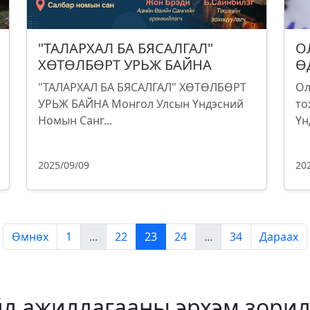
"ТАЛАРХАЛ БА БЯСАЛГАЛ"
О
ХӨТӨЛБӨРТ УРЬЖ БАЙНА
Ө
"ТАЛАРХАЛ БА БЯСАЛГАЛ" ХӨТӨЛБӨРТ
Ол
УРЬЖ БАЙНА Монгол Улсын Үндэсний
то
Номын Санг...
Үн
2025/09/09
20
Өмнөх
1
...
22
23
24
...
34
Дараах
йл ажиллагааны эрхэм зорил