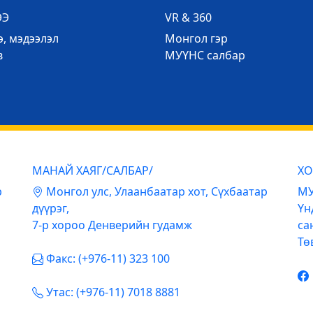
ЭЭ
VR & 360
, мэдээлэл
Mонгол гэр
в
МУҮНС салбар
МАНАЙ ХАЯГ/САЛБАР/
ХО
р
Mонгол улс, Улаанбаатар хот, Сүхбаатар
МУ
дүүрэг,
Үн
7-р хороо Денверийн гудамж
са
Тө
Факс: (+976-11) 323 100
Утас: (+976-11) 7018 8881