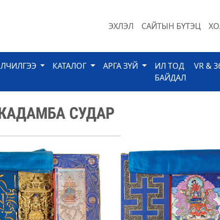
ЭХЛЭЛ
САЙТЫН БҮТЭЦ
ХО
ЙЛЧИЛГЭЭ
КАТАЛОГ
АРГА ЗҮЙ
ИЛ ТОД
VR & 3
БАЙДАЛ