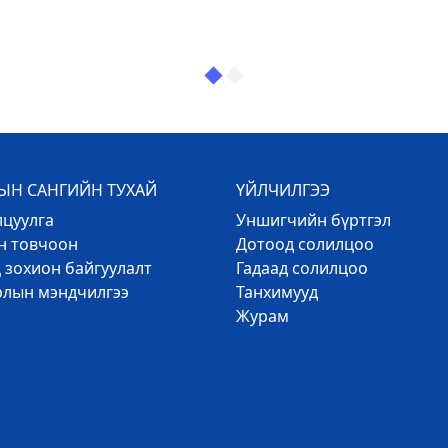
Н САНГИЙН ТУХАЙ
ҮЙЛЧИЛГЭЭ
лцуулга
Уншигчийн бүртгэл
эн товчоон
Дотоод солилцоо
 зохион байгуулалт
Гадаад солилцоо
рлын мэндчилгээ
Танхимууд
Журам