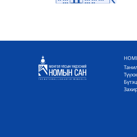
НОМЫ
Тани
Түүх
Бүтэц
Захи