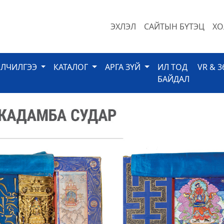
ЭХЛЭЛ
САЙТЫН БҮТЭЦ
ХО
ЙЛЧИЛГЭЭ
КАТАЛОГ
АРГА ЗҮЙ
ИЛ ТОД
VR & 3
БАЙДАЛ