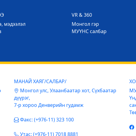
ЭЭ
VR & 360
, мэдээлэл
Mонгол гэр
в
МУҮНС салбар
МАНАЙ ХАЯГ/САЛБАР/
ХО
р
Mонгол улс, Улаанбаатар хот, Сүхбаатар
МУ
дүүрэг,
Үн
7-р хороо Денверийн гудамж
са
Тө
Факс: (+976-11) 323 100
Утас: (+976-11) 7018 8881