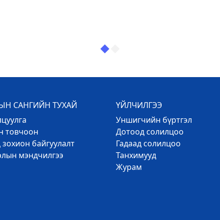
Н САНГИЙН ТУХАЙ
ҮЙЛЧИЛГЭЭ
лцуулга
Уншигчийн бүртгэл
эн товчоон
Дотоод солилцоо
 зохион байгуулалт
Гадаад солилцоо
рлын мэндчилгээ
Танхимууд
Журам