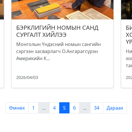
БЭРКЛИГИЙН НОМЫН САНД
Б
СУРГАЛТ ХИЙЛЭЭ
Х
Ү
Монголын Үндэсний номын сангийн
сэргээн засварлагч О.Ангарагсүрэн
Ни
Америкийн К...
хо
та
2026/04/03
20
Өмнөх
1
...
4
5
6
...
34
Дараах