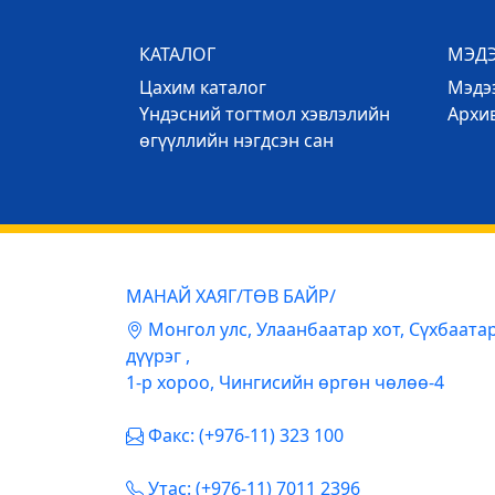
КАТАЛОГ
МЭД
Цахим каталог
Mэдээ
Үндэсний тогтмол хэвлэлийн
Архи
өгүүллийн нэгдсэн сан
МАНАЙ ХАЯГ/ТӨВ БАЙР/
Mонгол улс, Улаанбаатар хот, Сүхбаата
дүүрэг ,
1-р хороо, Чингисийн өргөн чөлөө-4
Факс: (+976-11) 323 100
Утас: (+976-11) 7011 2396