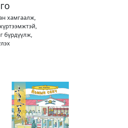
го
ан хамгаалж,
 хүртээмжтэй,
г бүрдүүлж,
үлэх