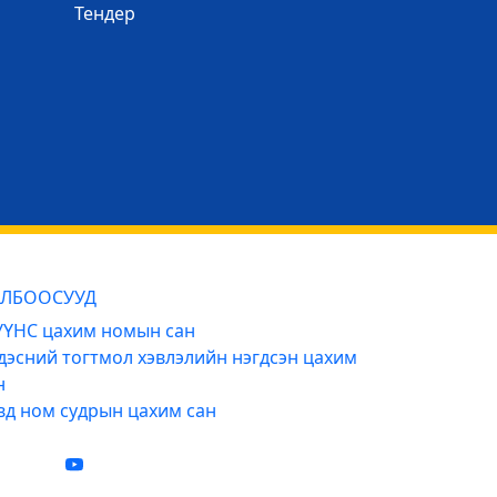
Тендер
ЛБООСУУД
ҮНС цахим номын сан
дэсний тогтмол хэвлэлийн нэгдсэн цахим
н
вд ном судрын цахим сан