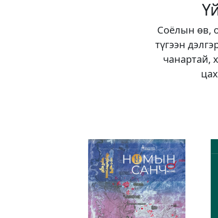
Ү
Соёлын өв, 
түгээн дэлгэ
чанартай, 
цах