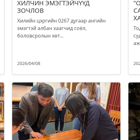
ХИЛЧИН ЭМЭГТЭЙЧҮҮД
"
ЗОЧЛОВ
С
Х
Хилийн цэргийн 0267 дугаар ангийн
эмэгтэй албан хаагчид соёл,
То
боловсролын хөт...
су
аж
2026/04/08
20