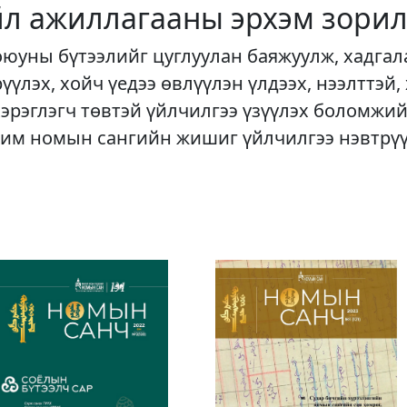
йл ажиллагааны эрхэм зорил
оюуны бүтээлийг цуглуулан баяжуулж, хадгал
рүүлэх, хойч үедээ өвлүүлэн үлдээх, нээлттэй,
хэрэглэгч төвтэй үйлчилгээ үзүүлэх боломжий
им номын сангийн жишиг үйлчилгээ нэвтрү