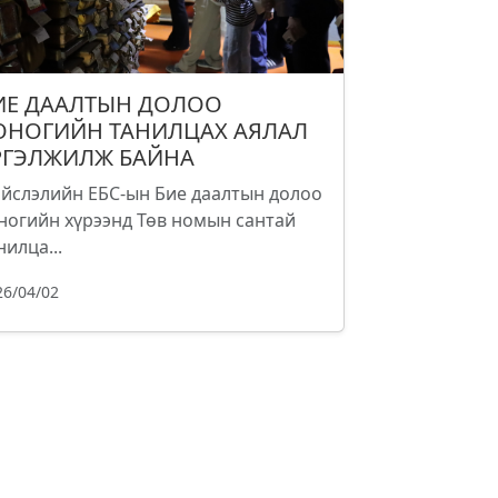
ИЕ ДААЛТЫН ДОЛОО
ОНОГИЙН ТАНИЛЦАХ АЯЛАЛ
РГЭЛЖИЛЖ БАЙНА
йслэлийн ЕБС-ын Бие даалтын долоо
ногийн хүрээнд Төв номын сантай
нилца...
26/04/02