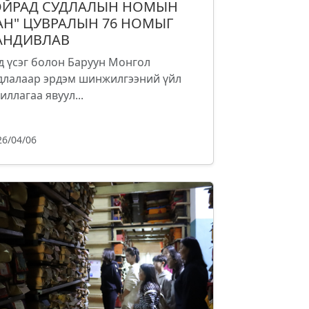
ОЙРАД СУДЛАЛЫН НОМЫН
АН" ЦУВРАЛЫН 76 НОМЫГ
АНДИВЛАВ
д үсэг болон Баруун Монгол
длалаар эрдэм шинжилгээний үйл
иллагаа явуул...
26/04/06