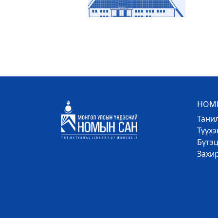
НОМЫ
Тани
Түүх
Бүтэц
Захи