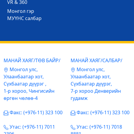
VR & 360
Mонгол гэр
МУҮНС салбар
МАНАЙ ХАЯГ/ТӨВ БАЙР/
МАНАЙ ХАЯГ/САЛБАР/
Mонгол улс,
Mонгол улс,
Улаанбаатар хот,
Улаанбаатар хот,
Сүхбаатар дүүрэг ,
Сүхбаатар дүүрэг,
1-р хороо, Чингисийн
7-р хороо Денверийн
өргөн чөлөө-4
гудамж
Факс: (+976-11) 323 100
Факс: (+976-11) 323 100
Утас: (+976-11) 7011
Утас: (+976-11) 7018