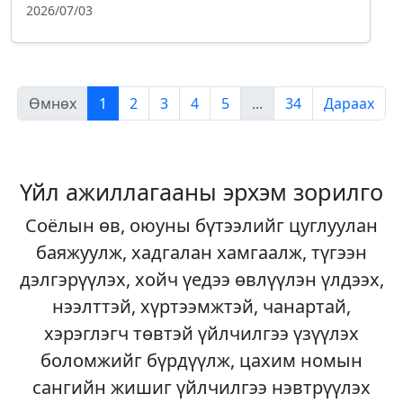
2026/07/03
Өмнөх
1
2
3
4
5
...
34
Дараах
Үйл ажиллагааны эрхэм зорилго
Соёлын өв, оюуны бүтээлийг цуглуулан
баяжуулж, хадгалан хамгаалж, түгээн
дэлгэрүүлэх, хойч үедээ өвлүүлэн үлдээх,
нээлттэй, хүртээмжтэй, чанартай,
хэрэглэгч төвтэй үйлчилгээ үзүүлэх
боломжийг бүрдүүлж, цахим номын
сангийн жишиг үйлчилгээ нэвтрүүлэх