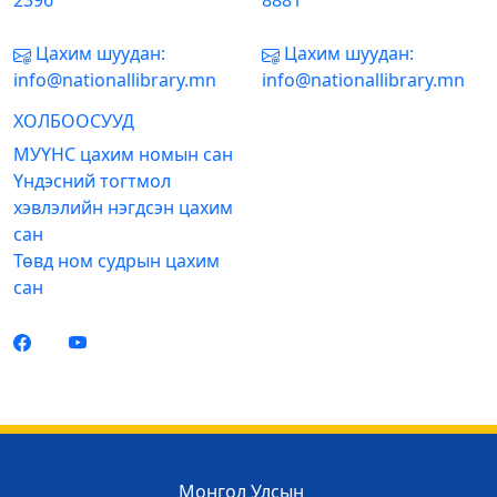
2396
8881
Цахим шуудан:
Цахим шуудан:
info@nationallibrary.mn
info@nationallibrary.mn
ХОЛБООСУУД
МУҮНС цахим номын сан
Үндэсний тогтмол
хэвлэлийн нэгдсэн цахим
сан
Төвд ном судрын цахим
сан
Монгол Улсын