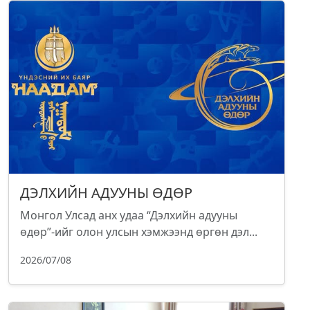
ДЭЛХИЙН АДУУНЫ ӨДӨР
Монгол Улсад анх удаа “Дэлхийн адууны
өдөр”-ийг олон улсын хэмжээнд өргөн дэл...
2026/07/08