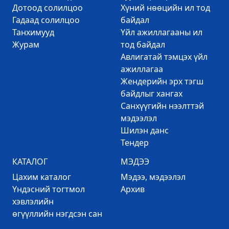
Дотоод солилцоо
Хүний нөөцийн ил тод
Гадаад солилцоо
байдал
Танхимууд
Үйл ажиллагааны ил
Журам
тод байдал
Авлигатай тэмцэх үйл
ажиллагаа
Жендерийн эрх тэгш
байдлыг хангах
Санхүүгийн нээлттэй
мэдээлэл
Шилэн данс
Тендер
КАТАЛОГ
МЭДЭЭ
Цахим каталог
Mэдээ, мэдээлэл
Үндэсний тогтмол
Архив
хэвлэлийн
өгүүллийн нэгдсэн сан